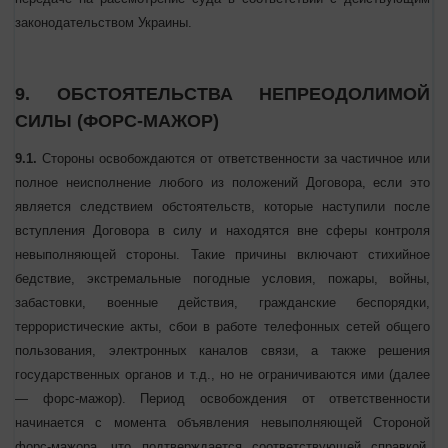
максимальным учетом интересов Заказчика и Исполнителя.
8.2.
В случае, если Стороны не смогут прийти к согласию по
спорным вопросам путем переговоров, такие споры подлежат
передаче на рассмотрение суда в соответствии с действующим
законодательством Украины.
9. ОБСТОЯТЕЛЬСТВА НЕПРЕОДОЛИМОЙ
СИЛЫ (ФОРС-МАЖОР)
9.1.
Стороны освобождаются от ответственности за частичное
или полное неисполнение любого из положений Договора, если
это является следствием обстоятельств, которые наступили
после вступления Договора в силу и находятся вне сферы
контроля невыполняющей стороны. Такие причины включают
стихийное бедствие, экстремальные погодные условия, пожары,
войны, забастовки, военные действия, гражданские беспорядки,
террористические акты, сбои в работе телефонных сетей общего
пользования, электронных каналов связи, а также решения