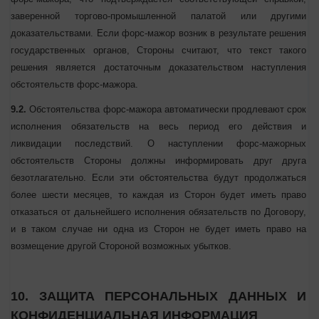
государственных органов и т.д., но не ограничиваются ими
(далее — форс-мажор). Период освобождения от
ответственности начинается с момента объявления
невыполняющей Стороной форс-мажора, что подтверждается
соответствующей справкой, заверенной торгово-промышленной
палатой или другими доказательствами. Если форс-мажор
возник в результате решения государственных органов, Стороны
считают, что текст такого решения является достаточным
доказательством наступления обстоятельств форс-мажора.
9.2.
Обстоятельства форс-мажора автоматически продлевают
срок исполнения обязательств на весь период его действия и
ликвидации последствий. О наступлении форс-мажорных
обстоятельств Стороны должны информировать друг друга
безотлагательно. Если эти обстоятельства будут продолжаться
более шести месяцев, то каждая из Сторон будет иметь право
отказаться от дальнейшего исполнения обязательств по
Договору, и в таком случае ни одна из Сторон не будет иметь
право на возмещение другой Стороной возможных убытков.