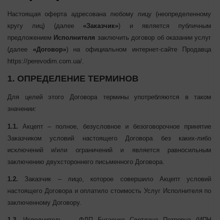
Настоящая оферта адресована любому лицу (неопределенному
кругу лиц) (далее
«Заказчик»
) и является публичным
предложением
Исполнителя
заключить договор об оказании
услуг (далее
«Договор»
) на официальном интернет-сайте
Продавца https://perevodim.com.ua/.
1. ОПРЕДЕЛЕНИЕ ТЕРМИНОВ
Для целей этого Договора термины употребляются в таком
значении:
1.1.
Акцепт – полное, безусловное и безоговорочное принятие
Заказчиком условий настоящего Договора без каких-либо
исключений и/или ограничений и является равносильным
заключению двухстороннего письменного Договора.
1.2.
Заказчик – лицо, которое совершило Акцепт условий
настоящего Договора и оплатило стоимость Услуг Исполнителя
по заключенному Договору.
1.3.
Исполнитель —
ФЛП Бугаенко Светлана Петровна
(ИПН