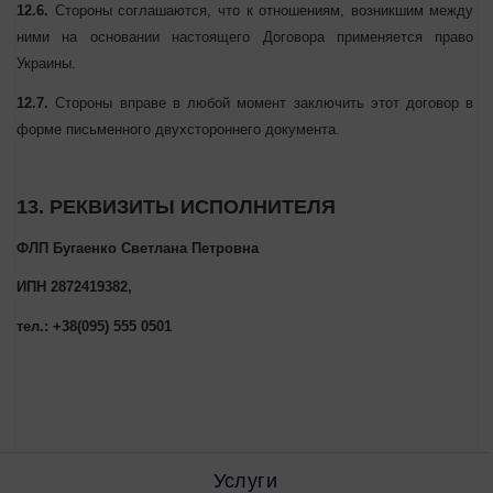
Договоре, а также соответствие текста Договора намерениям и
воле Сторон.
12.5.
Если любое положение (часть) Договора является или
становится недействительным по любым основаниям, этот факт
не влияет на действительность других положений Договора в
целом.
12.6.
Стороны соглашаются, что к отношениям, возникшим
между ними на основании настоящего Договора применяется
право Украины.
12.7.
Стороны вправе в любой момент заключить этот договор в
форме письменного двухстороннего документа.
13. РЕКВИЗИТЫ ИСПОЛНИТЕЛЯ
ФЛП Бугаенко Светлана Петровна
ИПН 2872419382,