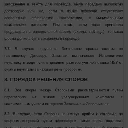
содержание текста оригинала. Это означает, что переведенный
текст отражает понятие, содержащиеся в оригинале, в их
эквивалентном выражении и сохраняет взаимосвязь смысловых
элементов текста оригинала таким образом, чтобы информация,
заложенная в тексте для перевода, была передана абсолютно
достоверно или же, если в языке перевода отсутствуют
абсолютные лексические соответствия, с минимальными
возможными потерями. При этом, если текст оригинала
представлен в определенной форме (схемы, таблицы), то такая
форма должна быть сохранена в переводе.
7.3.
В случае нарушения Заказчиком сроков оплаты по
настоящему Договору, Заказчик выплачивает Исполнителю
неустойку в виде пени в двойном размере учетной ставки НБУ от
суммы неуплаты за каждый день просрочки.
8. ПОРЯДОК РЕШЕНИЯ СПОРОВ
8.1.
Все споры между Сторонами рассматриваются путем
переговоров на основе урегулирования конфликта с