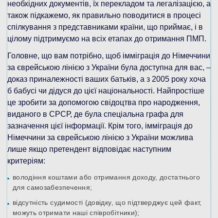
необхідних документів, їх перекладом та легалізацією, а
також підкажемо, як правильно поводитися в процесі
спілкування з представниками країни, що приймає, і в
цілому підтримуємо на всіх етапах до отримання ПМП.
Головне, що вам потрібно, щоб імміграція до Німеччини
за єврейською лінією з України була доступна для вас, –
доказ приналежності ваших батьків, а з 2005 року хоча
б бабусі чи дідуся до цієї національності. Найпростіше
це зробити за допомогою свідоцтва про народження,
виданого в СРСР, де була спеціальна графа для
зазначення цієї інформації. Крім того, імміграція до
Німеччини за єврейською лінією з України можлива
лише якщо претендент відповідає наступним
критеріям:
володіння коштами або отримання доходу, достатнього
для самозабезпечення;
відсутність судимості (довідку, що підтверджує цей факт,
можуть отримати наші співробітники);