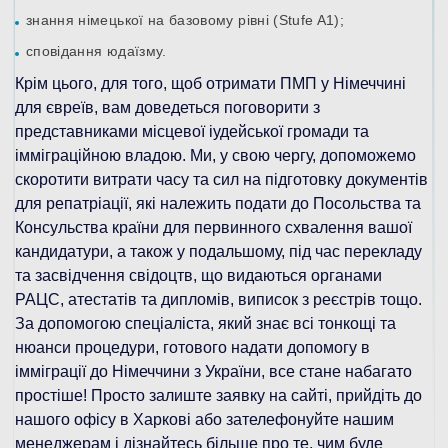
знання німецької на базовому рівні (Stufe A1);
сповідання юдаїзму.
Крім цього, для того, щоб отримати ПМП у Німеччині
для євреїв, вам доведеться поговорити з
представниками місцевої іудейської громади та
імміграційною владою. Ми, у свою чергу, допоможемо
скоротити витрати часу та сил на підготовку документів
для репатріації, які належить подати до Посольства та
Консульства країни для первинного схвалення вашої
кандидатури, а також у подальшому, під час перекладу
та засвідчення свідоцтв, що видаються органами
РАЦС, атестатів та дипломів, виписок з реєстрів тощо.
За допомогою спеціаліста, який знає всі тонкощі та
нюанси процедури, готового надати допомогу в
імміграції до Німеччини з України, все стане набагато
простіше! Просто залиште заявку на сайті, прийдіть до
нашого офісу в Харкові або зателефонуйте нашим
менеджерам і дізнайтесь більше про те, чим буде