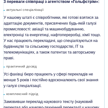
3 переваги співпраці з агентством «Гольфстрім»:
актуальні спеціалізації
У нашому штаті є співробітники, які готові взятися за
адаптацію документів, присвячених будь-якій галузі
промисловості: авіації та машинобудуванню,
електроніці та енергетиці, нафтопереробці, хімії тощо.
У нас працюють перекладачі, що спеціалізуються на
будівництві та сільському господарстві, IT та
телекомунікаціях, а також патентах та авторському
праві.
практичний досвід
Усі фахівці бюро працюють у сфері перекладів не
менше 5 років і постійно вдосконалюють свої знання
у галузі спеціалізації.
комплексний підхід
Замовивши переклад наукового тексту (науковий
переклад або науково-технічний переклад) у нашому