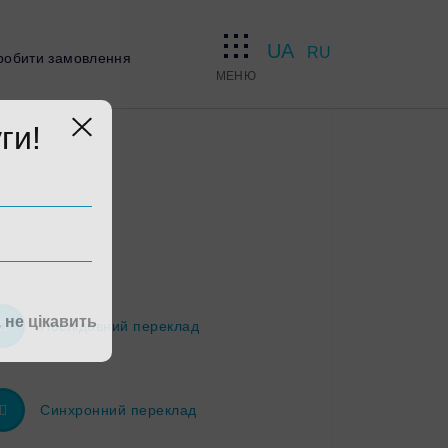
UA
RU
обити замовлення
МЕНЮ
ги!
, не цікавить
Послідовний переклад
Синхронний переклад