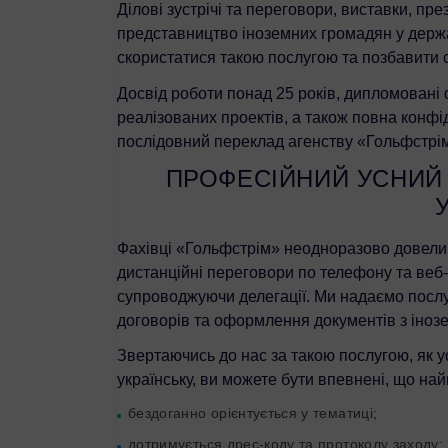
Ділові зустрічі та переговори, виставки, през
представництво іноземних громадян у державн
скористатися такою послугою та позбавити се
Досвід роботи понад 25 років, дипломовані фа
реалізованих проектів, а також повна конфід
послідовний переклад агенству «Гольфстрім
ПРОФЕСІЙНИЙ УСНИЙ 
У
Фахівці «Гольфстрім» неодноразово довели 
дистанційні переговори по телефону та веб-к
супроводжуючи делегації. Ми надаємо послу
договорів та оформлення документів з інозе
Звертаючись до нас за такою послугою, як ус
українську, ви можете бути впевнені, що найм
бездоганно орієнтується у тематиці;
дотримується дрес-коду та протоколу заходу;