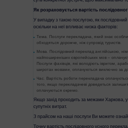
Як розраховується вартість послідовног
У випадку з такою послугою, як послідовний 
оскільки на неї впливає низка факторів:
Тема. Послуги перекладача, який знає особливо
обходяться дорожче, ніж супровід туристів.
Мова. Послідовний переклад англійською, німец
найпоширеніших європейських мов – оплачуєть
Послуги фахівців, які володіють івритом, ара
широтах мовами, оплачуються виключно за до
Час. Вартість роботи перекладача оплачується
того, якщо перекладачеві доведеться залишити 
оплачуються окремо.
Якщо захід проходить за межами Харкова, у 
супутніх витрат.
З прайсом на наші послуги Ви можете ознай
Точну вартість послідовного усного переклад