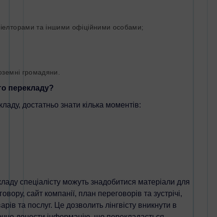
ріелторами та іншими офіційними особами;
оземні громадяни.
о перекладу?
аду, достатньо знати кілька моментів:
аду спеціалісту можуть знадобитися матеріали для
овору, сайт компанії, план переговорів та зустрічі,
рів та послуг. Це дозволить лінгвісту вникнути в
очно донести інформацію, що перекладається.