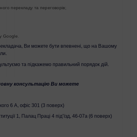
сного перекладу та переговорів;
 Google.
екладача, Ви можете бути впевнені, що на Вашому
и.
ьтуємо та підкажемо правильний порядок дій.
вну консультацію Ви можете
го 6 А, офіс 301 (3 поверх)
туції 1, Палац Праці 4 під’їзд, 46-07а (6 поверх)