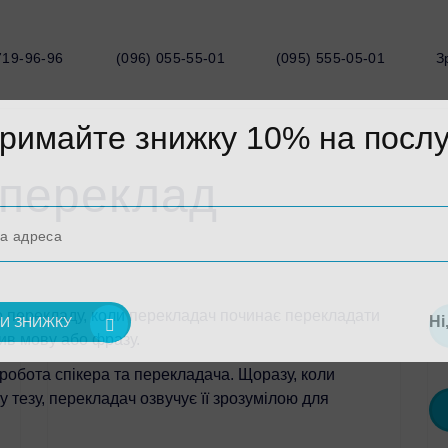
19-96-96
(096) 055-55-01
(095) 555-05-01
Зр
римайте знижку 10% на послу
переклад
 перекладу, коли перекладач починає перекладати
Ні
ив мову або фразу.
обота спікера та перекладача. Щоразу, коли
тезу, перекладач озвучує її зрозумілою для