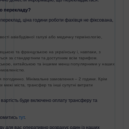
о перекладу?
переклад, ціна години роботи фахівця не фіксована,
сті авіабудівної галузі або медичну термінологію,
ькою та французькою на українську і, навпаки, з
ся за стандартним та доступним всім тарифом.
бською, китайською та іншими менш популярними у наших
мовленістю.
 погодинно. Мінімальне замовлення – 2 години. Крім
межі міста, трансфер та інші супутні витрати
вартість буде включено оплату трансферу та
омитись
тут
.
у для вас оперативно розрахує один із наших