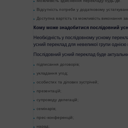
Можливість здійснення перекладу будь-де.
Відсутність потреби у додатковому устаткуванні
Доступна вартість та можливість виконання за
Кому може знадобитися послідовний усн
Необхідність у послідовному усному переклад
усний переклад для невеликої групи однією 
Послідовний усний переклад буде актуальни
підписання договорів;
укладання угод;
особистих та ділових зустрічей;
презентацій;
супроводу делегацій;
семінарів;
прес-конференцій;
нарад;