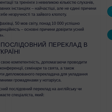
ентації та тренінги з невеликою кількістю слухачів,
их інстанціях – найчастіші, але не єдині причини
бе незручності та зайвого клопоту.
хівці, 50 мов світу, понад 10 000 успішно
енційність – основні причини довірити усний
».
ПОСЛІДОВНИЙ ПЕРЕКЛАД В
КРАЇНІ
свою компетентність, допомагаючи проводити
онференції, семінари та свята, а також
ги дипломованого перекладача для укладання
мними громадянами у нотаріуса.
ний послідовний переклад на англійську чи
аєте спеціаліста, який: