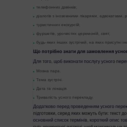
телефонних дзвінків;
діалогів з іноземними лікарями, адвокатами, 
туристичних екскурсій;
фуршетів, урочистих церемоній, свят;
будь-яких інших зустрічей, на яких присутні ін
Що потрібно знати для замовлення усног
Для того, щоб виконати послугу усного перекл
Мовна пара.
Тема зустрічі.
Дата та локація.
Тривалість усного перекладу.
Додатково перед проведенням усного перекл
підготовки, серед яких можуть бути: текст дог
основний список термінів, короткий опис това
суть конкретної зустрічі, щоб максимально т