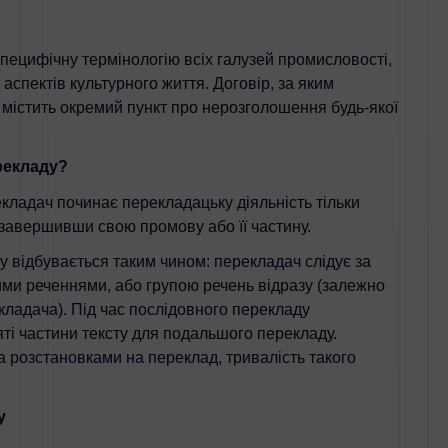
пецифічну термінологію всіх галузей промисловості,
аспектів культурного життя. Договір, за яким
містить окремий пункт про нерозголошення будь-якої
екладу?
ладач починає перекладацьку діяльність тільки
 завершивши свою промову або її частину.
 відбувається таким чином: перекладач слідує за
и реченнями, або групою речень відразу (залежно
кладача). Під час послідовного перекладу
і частини тексту для подальшого перекладу.
 розстановками на переклад, тривалість такого