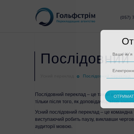
(057) 7
От
Послідовний 
Усний переклад
Послідовний переклад
Послідовний переклад – це такий вид усного
тільки після того, як доповідач/оратор закінч
Усний послідовний переклад – це командна р
виступаючий робить паузу, виклавши чергову 
аудиторії мовою.