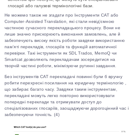
глосарії або галузеві термінологічні бази.
Не можемо також не згадати про Інструменти CAT або
Computer-Assisted Translation, які стали невід’ємною
частиною сучасного перекладацького процесу. Вони не
лише значно прискорюють виконання замовлень, але й
забезпечують високу якість роботи завдяки використанню
пам’яті перекладів, глосаріїв та функцій автоматичної
перевірки. Такі інструменти як SDL Trados, MemoQ чи
Smartcat дозволяють перекладачам зосередитися на
творчій частині роботи, мінімізуючи рутинні завдання.
Без інструментів CAT перекладачі повинні були б вручну
робити перехресні посилання на юридичну термінологію
,
що забирає багато часу. Завдяки таким інструментам,
перекладачі можуть легко повторно використовувати
попередні переклади та отримувати доступ до
спеціалізованих глосаріїв, заощаджуючи дорогоцінний час і
забезпечуючи точність. (
4)