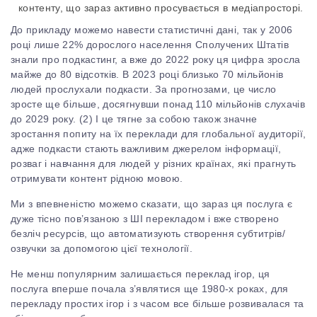
контенту, що зараз активно просувається в медіапросторі.
До прикладу можемо навести статистичні дані, так у 2006
році лише 22% дорослого населення Сполучених Штатів
знали про подкастинг, а вже до 2022 року ця цифра зросла
майже до 80 відсотків. В 2023 році близько 70 мільйонів
людей прослухали подкасти. За прогнозами, це число
зросте ще більше, досягнувши понад 110 мільйонів слухачів
до 2029 року. (
2)
І це тягне за собою також значне
зростання попиту на їх переклади для глобальної аудиторії,
адже подкасти стають важливим джерелом інформації,
розваг і навчання для людей у різних країнах, які прагнуть
отримувати контент рідною мовою.
Ми з впевненістю можемо сказати, що зараз ця послуга є
дуже тісно пов’язаною з ШІ перекладом і вже створено
безліч ресурсів, що автоматизують створення субтитрів/
озвучки за допомогою цієї технології.
Не менш популярним залишається переклад ігор, ця
послуга вперше почала з’являтися ще 1980-х роках, для
перекладу простих ігор і з часом все більше розвивалася та