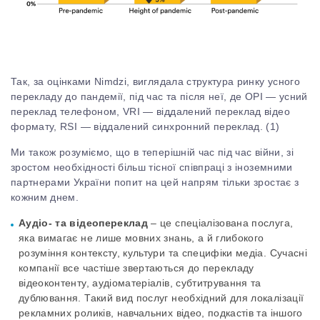
Так, за оцінками Nimdzi, виглядала структура ринку усного
перекладу до пандемії, під час та після неї, де OPI — усний
переклад телефоном, VRI — віддалений переклад відео
формату, RSI — віддалений синхронний переклад.
(1)
Ми також розуміємо, що в теперішній час під час війни, зі
зростом необхідності більш тісної співпраці з іноземними
партнерами України попит на цей напрям тільки зростає з
кожним днем.
Аудіо- та відеопереклад
– це спеціалізована послуга,
яка вимагає не лише мовних знань, а й глибокого
розуміння контексту, культури та специфіки медіа. Сучасні
компанії все частіше звертаються до перекладу
відеоконтенту, аудіоматеріалів, субтитрування та
дублювання. Такий вид послуг необхідний для локалізації
рекламних роликів, навчальних відео, подкастів та іншого