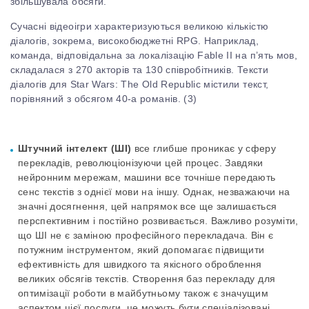
збільшувала обсяги.
Сучасні відеоігри характеризуються великою кількістю
діалогів, зокрема, високобюджетні RPG. Наприклад,
команда, відповідальна за локалізацію Fable II на п’ять мов,
складалася з 270 акторів та 130 співробітників. Тексти
діалогів для Star Wars: The Old Republic містили текст,
порівняний з обсягом 40-а романів. (
3)
Штучний інтелект (ШІ)
все глибше проникає у сферу
перекладів, революціонізуючи цей процес. Завдяки
нейронним мережам, машини все точніше передають
сенс текстів з однієї мови на іншу. Однак, незважаючи на
значні досягнення, цей напрямок все ще залишається
перспективним і постійно розвивається. Важливо розуміти,
що ШІ не є заміною професійного перекладача. Він є
потужним інструментом, який допомагає підвищити
ефективність для швидкого та якісного оброблення
великих обсягів текстів. Створення баз перекладу для
оптимізації роботи в майбутньому також є значущим
аспектом цієї послуги,
це можуть бути спеціалізовані